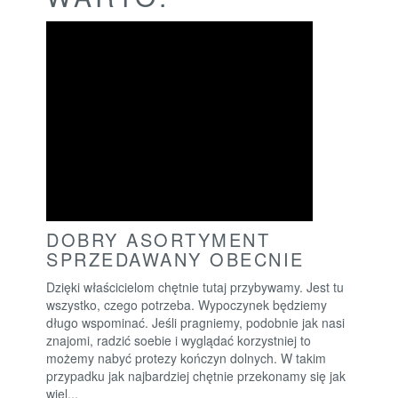
DOBRY ASORTYMENT
SPRZEDAWANY OBECNIE
Dzięki właścicielom chętnie tutaj przybywamy. Jest tu
wszystko, czego potrzeba. Wypoczynek będziemy
długo wspominać. Jeśli pragniemy, podobnie jak nasi
znajomi, radzić soebie i wyglądać korzystniej to
możemy nabyć protezy kończyn dolnych. W takim
przypadku jak najbardziej chętnie przekonamy się jak
wiel...