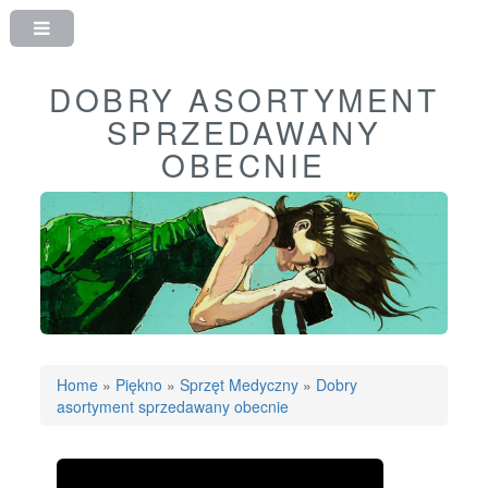
DOBRY ASORTYMENT
SPRZEDAWANY
OBECNIE
Home
»
Piękno
»
Sprzęt Medyczny
»
Dobry
asortyment sprzedawany obecnie