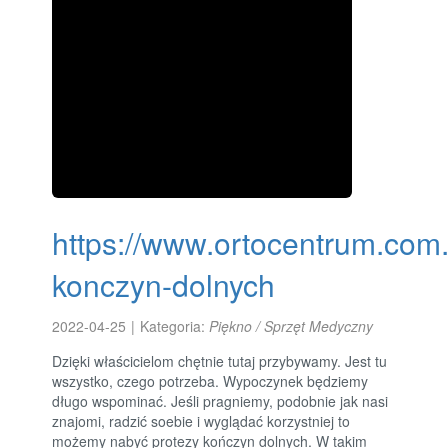
https://www.ortocentrum.com.
konczyn-dolnych
2022-04-25
|
Kategoria:
Piękno / Sprzęt Medyczny
Dzięki właścicielom chętnie tutaj przybywamy. Jest tu
wszystko, czego potrzeba. Wypoczynek będziemy
długo wspominać. Jeśli pragniemy, podobnie jak nasi
znajomi, radzić soebie i wyglądać korzystniej to
możemy nabyć protezy kończyn dolnych. W takim