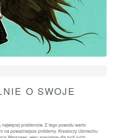
LNIE O SWOJE
ją najwięcej problemów. Z tego powodu warto
otem na poważniejsze problemy. Kreatorzy Uśmiechu
icą Warszawy, więc specjalnie dla tych ludzi