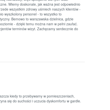
yczne. Wiemy doskonale, jak ważna jest odpowiednio
przede wszystkim zdrowy uśmiech naszych klientów -
o wyszkolony personel - to wszystko to
ystyczny. Bemowo to warszawska dzielnica, gdzie
poziomie - dzięki temu można nam w pełni zaufać.
acjentów terminów wizyt. Zachęcamy serdecznie do
właszcza kiedy to przebywamy w pomieszczeniach,
zyna się do suchości i uczucia dyskomfortu w gardle.