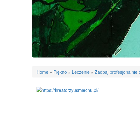
Home
»
Piękno
»
Leczenie
»
Zadbaj profesjonalnie 