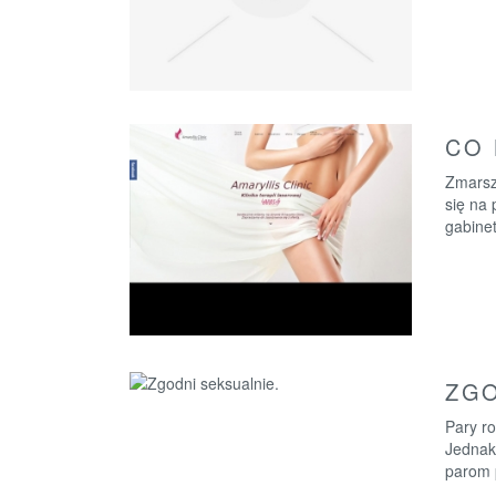
CO 
Zmarszc
się na
gabinet
ZGO
Pary ro
Jednak
parom 