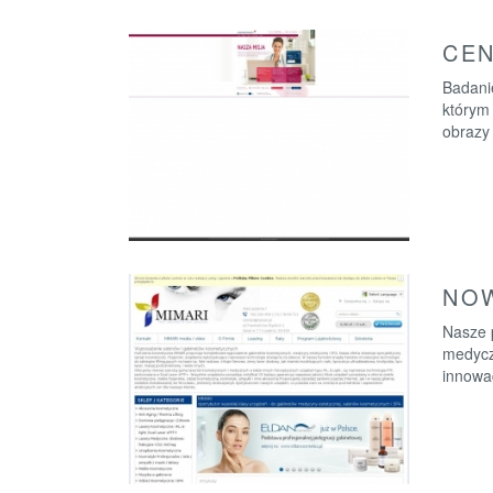
CEN
Badani
którym 
obrazy
NOW
Nasze p
medycz
innowac