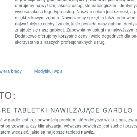
oferujemy najwyższej jakości usługi stomatologiczne i dentyst
wysoka jakość tego typu usług. Naszym celem jest szeroki, a 
dzięki zdrowym zębom. Nowoczesny sprzęt, a także odpowiedni
najważniejsze cechy i zalety, jakie posiada nasz gabinet dent
znajduje się nasz gabinet. Zapewniamy usługi na najwyższym 
Dodatkowo oferujemy korzystne ceny i wiele dogodnych dla p
skorzystania z naszych profesjonaknych usług.
wiera błędy
Modyfikuj wpis
TO:
RE TABLETKI NAWILŻAJĄCE GARDŁO
ć w gardle jest to z pewnością problem, który dotyczy wielu z nas, z
est ogrzewania, czy klimatyzacja, wówczas powietrze jest suche i przyc
atem wiedzieć, jakie są najlepsze tabletki nawilż...