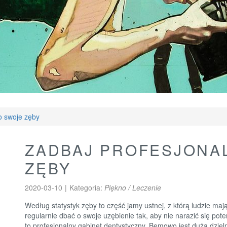
o swoje zęby
ZADBAJ PROFESJONA
ZĘBY
2020-03-10
|
Kategoria:
Piękno / Leczenie
Według statystyk zęby to część jamy ustnej, z którą ludzie ma
regularnie dbać o swoje uzębienie tak, aby nie narazić się p
to profesjonalny gabinet dentystyczny. Bemowo jest dużą dzieln