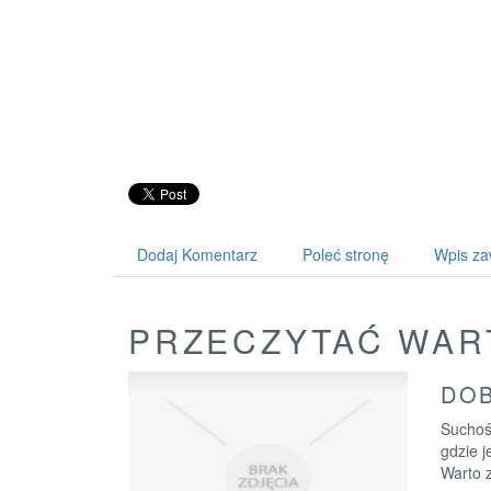
Dodaj Komentarz
Poleć stronę
Wpis za
PRZECZYTAĆ WAR
DOB
Suchoś
gdzie j
Warto z