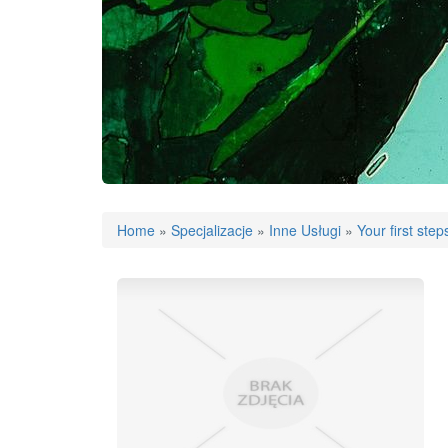
Home
»
Specjalizacje
»
Inne Usługi
»
Your first ste