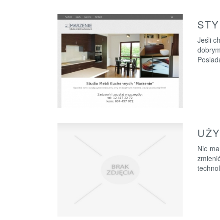
STY
Jeśli c
dobrym
Posiada
UŻY
Nie mar
zmienić
technol