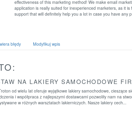
effectiveness of this marketing method! We make email marketi
application is really suited for inexperienced marketers, as it is
support that will definitely help you a lot in case you have any 
wiera błędy
Modyfikuj wpis
TO:
TAW NA LAKIERY SAMOCHODOWE FI
roton od wielu lat oferuje wyjątkowe lakiery samochodowe, cieszące s
dczenia i współpraca z najlepszymi dostawcami pozwoliły nam na stwor
stywane w różnych warsztatach lakierniczych. Nasze lakiery cech...