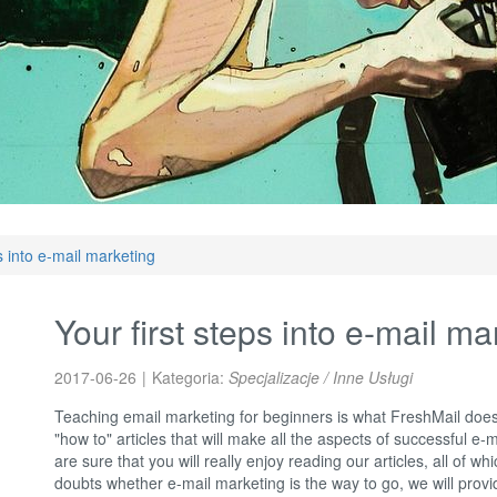
ps into e-mail marketing
Your first steps into e-mail ma
2017-06-26
|
Kategoria:
Specjalizacje / Inne Usługi
Teaching email marketing for beginners is what FreshMail doe
"how to" articles that will make all the aspects of successful e-
are sure that you will really enjoy reading our articles, all of whi
doubts whether e-mail marketing is the way to go, we will provid