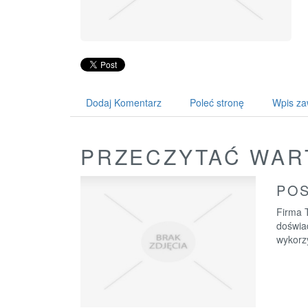
Dodaj Komentarz
Poleć stronę
Wpis za
PRZECZYTAĆ WAR
POS
Firma T
doświa
wykorzy