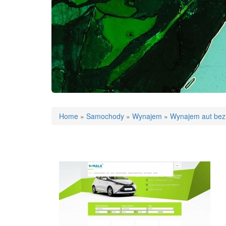
Home
»
Samochody
»
Wynajem
»
Wynajem aut bez 