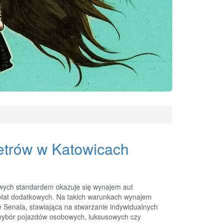
metrów w Katowicach
ych standardem okazuje się wynajem aut
 opłat dodatkowych. Na takich warunkach wynajem
Senala, stawiająca na stwarzanie indywidualnych
wybór pojazdów osobowych, luksusowych czy