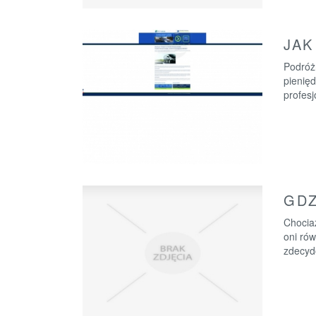
JAK
Podróżn
pienięd
profesj
GDZ
Chociaż
oni rów
zdecydo