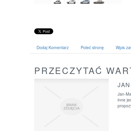
Dodaj Komentarz
Poleć stronę
Wpis za
PRZECZYTAĆ WAR
JAN
Jan-Ma
inne je
propozy