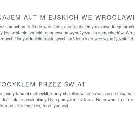
AJEM AUT MIEJSKICH WE WROCŁAWI
sz samochód trafia do warsztatu, a potrzebujemy niezawodnego środk
by jest w stanie spełnić renomowana wypożyczalnia samochodów. Wrocla
onych i indywidualnie traktujących każdego kierowcę wypożyczalni, d..
OCYKLEM PRZEZ ŚWIAT
esteśmy fanami motocykli, którzy chcieliby w końcu wsiąść na taką ma
 Jeśli tak, to powinniśmy i tym pomyśleć już teraz. Na pewno się nie 
która od lat zajmuje się tego typu wyj...