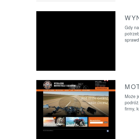
WYN
Gdy na
potrze
sprawdz
MOT
Może j
podróż.
firmy, 