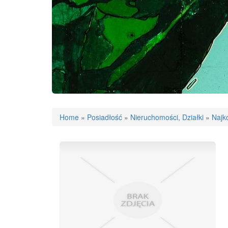
Home
»
Posiadłość
»
Nieruchomości, Działki
»
Najk