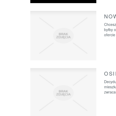
NOW
Chcesz
byłby 
ofercie
OSI
Decydu
mieszk
zwraca 