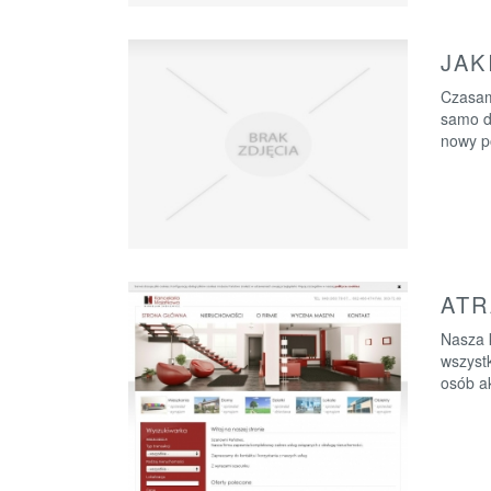
JAK
Czasam
samo d
nowy p
ATR
Nasza 
wszystk
osób ak