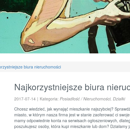
orzystniejsze biura nieruchomości
Najkorzystniejsze biura nier
2017-07-14
|
Kategoria:
Posiadłość / Nieruchomości, Działki
Chcesz wiedzieć, jak wynająć mieszkanie najszybciej? Sprawdź
miasto, w którym nasza firma jest w stanie zaoferować ci swoje 
mamy odpowiednie konta na serwisach ogłoszeniowych, dlatego
poszukujesz osoby, która kupi mieszkanie lub dom? Działamy ja