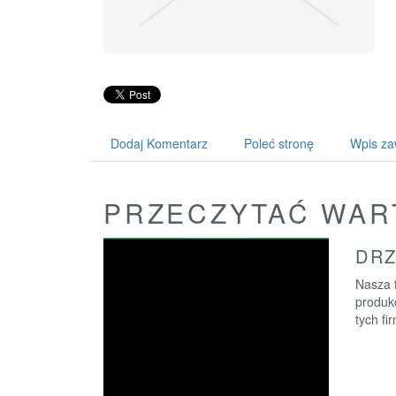
Dodaj Komentarz
Poleć stronę
Wpis za
PRZECZYTAĆ WAR
DRZ
Nasza f
produk
tych fi