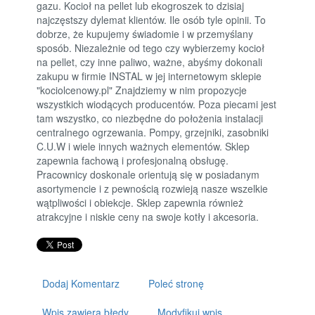
gazu. Kocioł na pellet lub ekogroszek to dzisiaj
najczęstszy dylemat klientów. Ile osób tyle opinii. To
dobrze, że kupujemy świadomie i w przemyślany
sposób. Niezależnie od tego czy wybierzemy kocioł
na pellet, czy inne paliwo, ważne, abyśmy dokonali
zakupu w firmie INSTAL w jej internetowym sklepie
"kociolcenowy.pl" Znajdziemy w nim propozycje
wszystkich wiodących producentów. Poza piecami jest
tam wszystko, co niezbędne do położenia instalacji
centralnego ogrzewania. Pompy, grzejniki, zasobniki
C.U.W i wiele innych ważnych elementów. Sklep
zapewnia fachową i profesjonalną obsługę.
Pracownicy doskonale orientują się w posiadanym
asortymencie i z pewnością rozwieją nasze wszelkie
wątpliwości i obiekcje. Sklep zapewnia również
atrakcyjne i niskie ceny na swoje kotły i akcesoria.
Dodaj Komentarz
Poleć stronę
Wpis zawiera błędy
Modyfikuj wpis