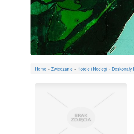
Home
»
Zwiedzanie
»
Hotele i Noclegi
»
Doskonały h