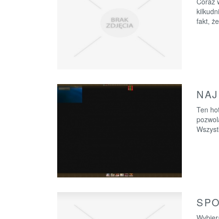
Coraz 
kilkudn
fakt, ż
NAJ
Ten hot
pozwol
Wszystk
SPO
Wybier