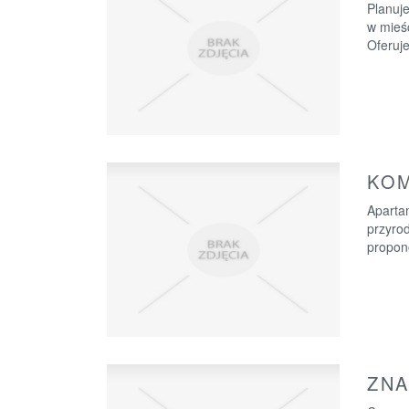
Planuj
w mieśc
Oferuje
KO
Aparta
przyro
propon
ZNA