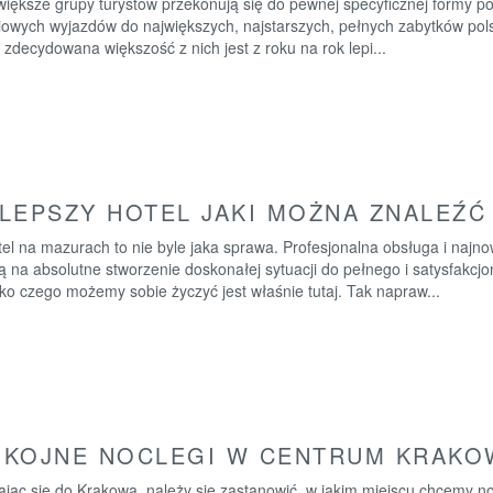
większe grupy turystów przekonują się do pewnej specyficznej formy 
iowych wyjazdów do największych, najstarszych, pełnych zabytków pols
e zdecydowana większość z nich jest z roku na rok lepi...
LEPSZY HOTEL JAKI MOŻNA ZNALEŹĆ
el na mazurach to nie byle jaka sprawa. Profesjonalna obsługa i najno
ą na absolutne stworzenie doskonałej sytuacji do pełnego i satysfakcj
o czego możemy sobie życzyć jest właśnie tutaj. Tak napraw...
KOJNE NOCLEGI W CENTRUM KRAKO
ając się do Krakowa, należy się zastanowić, w jakim miejscu chcemy 