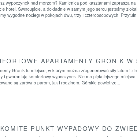
esz wypoczynek nad morzem? Kamienica pod kasztanami zaprasza na ko
ie hotel. Świnoujście, a dokładnie w samym jego sercu jesteśmy zloka
my wygodne noclegi w pokojach dwu, trzy i czteroosobowych. Przytuln.
MFORTOWE APARTAMENTY GRONIK W 
menty Gronik to miejsce, w którym można zregenerować siły latem i zi
dy i gwarantują komfortowy wypoczynek. Nie ma piękniejszego miejsca
owane są zarówno parom, jak i rodzinom. Górskie powietrze...
KOMITE PUNKT WYPADOWY DO ZWIED