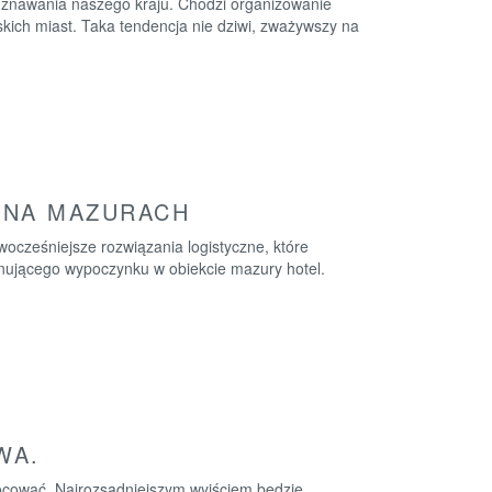
poznawania naszego kraju. Chodzi organizowanie
kich miast. Taka tendencja nie dziwi, zważywszy na
 NA MAZURACH
wocześniejsze rozwiązania logistyczne, które
onującego wypoczynku w obiekcie mazury hotel.
WA.
nocować. Najrozsądniejszym wyjściem będzie