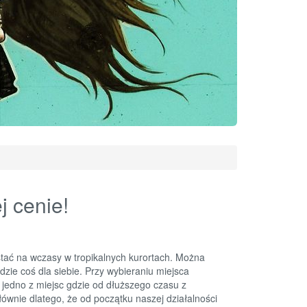
j cenie!
ać na wczasy w tropikalnych kurortach. Można
zie coś dla siebie. Przy wybieraniu miejsca
 jedno z miejsc gdzie od dłuższego czasu z
wnie dlatego, że od początku naszej działalności