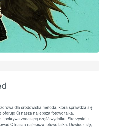
ed
zdrowa dla środowiska metoda, która sprawdza się
e oferuje Ci nasza najlepsza fotowoltaika.
 i pokrywa znaczącą część wydatku. Skorzystaj z
tować C inasza najlepsza fotowoltaika. Dowiedz się,