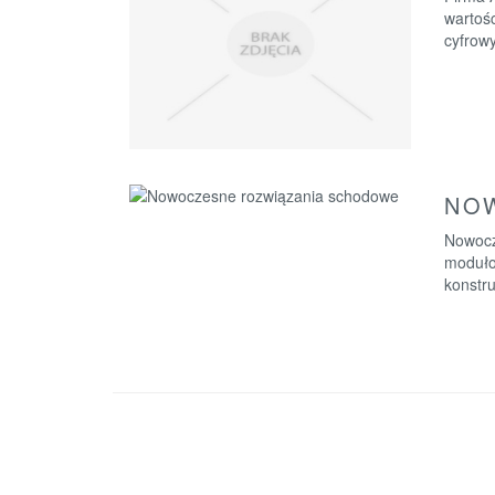
wartośc
cyfrowy
NO
Nowocz
moduło
konstru