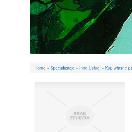
Home
»
Specjalizacje
»
Inne Usługi
»
Kup własne p