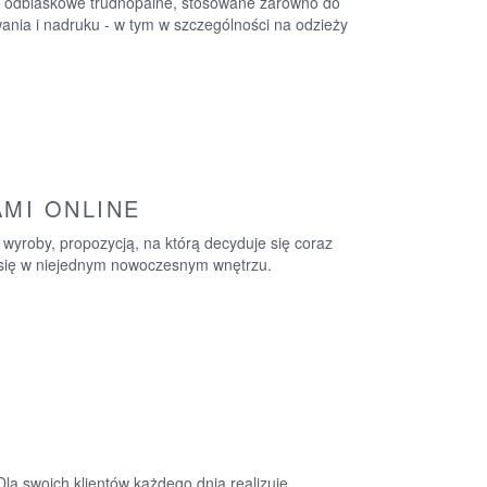
ły odblaskowe trudnopalne, stosowane zarówno do
ywania i nadruku - w tym w szczególności na odzieży
AMI ONLINE
yroby, propozycją, na którą decyduje się coraz
ą się w niejednym nowoczesnym wnętrzu.
la swoich klientów każdego dnia realizuje