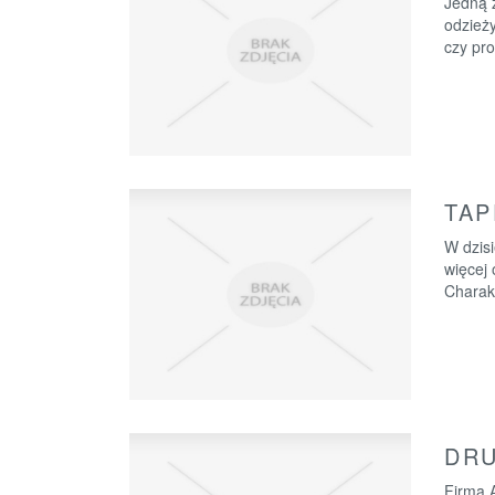
Jedną 
odzieży
czy pro
TAP
W dzis
więcej
Charakt
DRU
Firma A