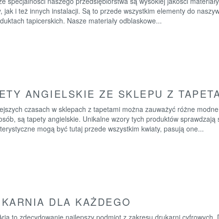
ze specjalności naszego przedsiębiorstwa są wysokiej jakości materia
, jak i też innych instalacji. Są to przede wszystkim elementy do nasz
duktach tapicerskich. Nasze materiały odblaskowe...
ETY ANGIELSKIE ZE SKLEPU Z TAPET
iejszych czasach w sklepach z tapetami można zauważyć różne modne w
 osób, są tapety angielskie. Unikalne wzory tych produktów sprawdzaj
erystyczne mogą być tutaj przede wszystkim kwiaty, pasują one...
KARNIA DLA KAŻDEGO
ria to zdecydowanie najlepszy podmiot z zakresu drukarni cyfrowych. D