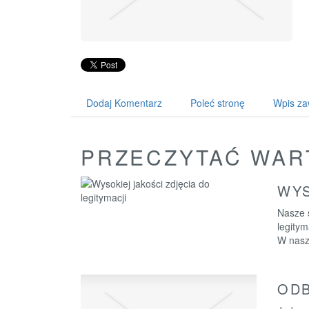
Dodaj Komentarz
Poleć stronę
Wpis za
PRZECZYTAĆ WAR
WYS
Nasze s
legity
W nasz
ODB