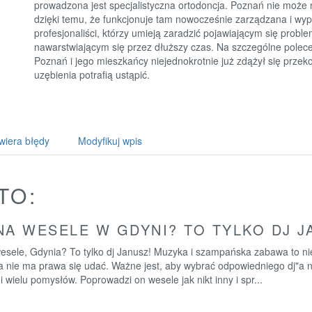
prowadzona jest specjalistyczna ortodoncja. Poznań nie może 
dzięki temu, że funkcjonuje tam nowocześnie zarządzana i wypo
profesjonaliści, którzy umieją zaradzić pojawiającym się prob
nawarstwiającym się przez dłuższy czas. Na szczególne polec
Poznań i jego mieszkańcy niejednokrotnie już zdążył się prze
uzębienia potrafią ustąpić.
wiera błędy
Modyfikuj wpis
TO:
NA WESELE W GDYNI? TO TYLKO DJ J
wesele, Gdynia? To tylko dj Janusz! Muzyka i szampańska zabawa to n
a nie ma prawa się udać. Ważne jest, aby wybrać odpowiedniego dj"a 
 i wielu pomysłów. Poprowadzi on wesele jak nikt inny i spr...