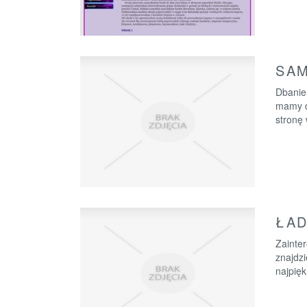
SA
Dbanie
mamy d
stronę 
ŁAD
Zainter
znajdz
najpięk