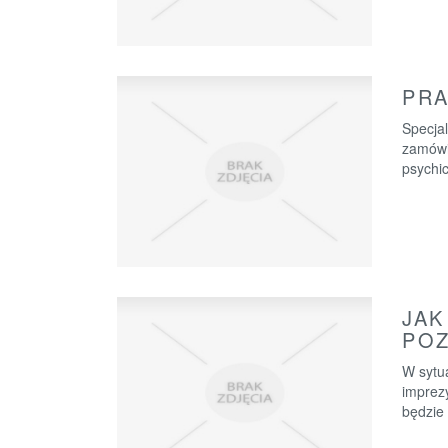
PRA
Specja
zamówi
psychic
JAK
POZ
W sytu
imprez
będzie