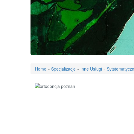
Home
»
Specjalizacje
»
Inne Usługi
»
Sytstematyczn