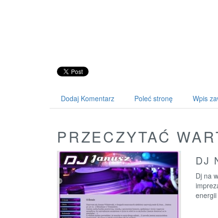
Dodaj Komentarz
Poleć stronę
Wpis za
PRZECZYTAĆ WAR
DJ 
Dj na 
imprez
energii