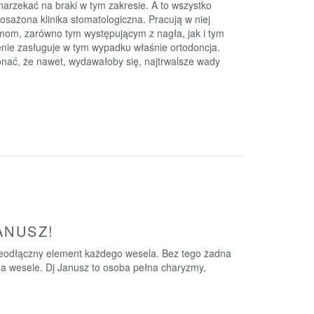
narzekać na braki w tym zakresie. A to wszystko
sażona klinika stomatologiczna. Pracują w niej
lemom, zarówno tym występującym z nagła, jak i tym
enie zasługuje w tym wypadku właśnie ortodoncja.
konać, że nawet, wydawałoby się, najtrwalsze wady
ANUSZ!
ieodłączny element każdego wesela. Bez tego żadna
na wesele. Dj Janusz to osoba pełna charyzmy,