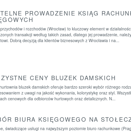
TELNE PROWADZENIE KSIĄG RACHU
IĘGOWYCH
 przychodów i rozchodów (Wrocław) to kluczowy element w działalności
zonych transakcji według takich zasad, dlatego jej prowadzenie, nale
owi. Dobrą decyzją dla klientów biznesowych z Wrocławia i na...
ZYSTNE CENY BLUZEK DAMSKICH
hurtownia bluzek damskich oferuje bardzo szeroki wybór różnego rodza
esowaniem z uwagi na jakość wykonania, kolorystykę oraz styl. Wszyst
ach cenowych dla odbiorców hurtowych oraz detalicznych. N...
ÓR BIURA KSIĘGOWEGO NA STOŁEC
ne, świadczące usługi na najwyższym poziomie biuro rachunkowe (Praga