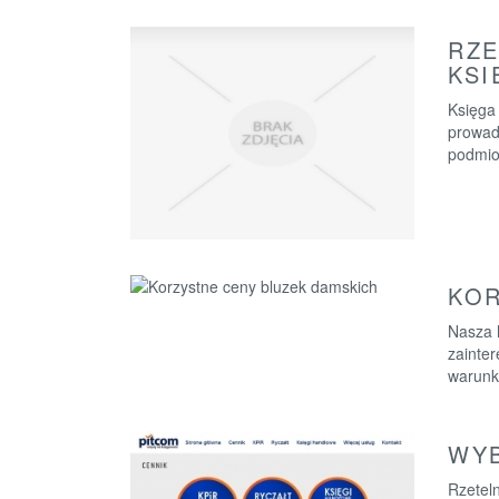
RZE
KS
Księga
prowad
podmiot
KOR
Nasza 
zainter
warunk
WYB
Rzetel