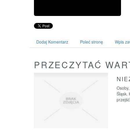
Dodaj Komentarz
Poleć stronę
Wpis za
PRZECZYTAĆ WAR
NIE
Osoby, 
Śląsk. 
przejść