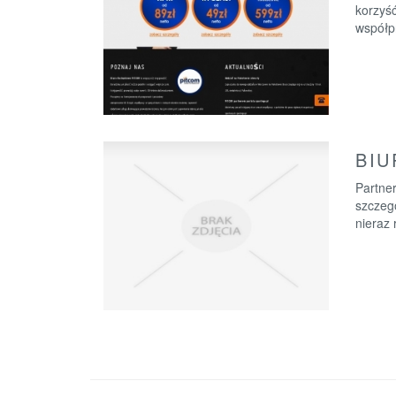
korzyść
współpr
BIU
Partne
szczegó
nieraz 