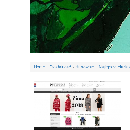
Home
»
Działalność
»
Hurtownie
»
Najlepsze bluzki 