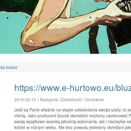
dla kobiet
https://www.e-hurtowo.eu/blu
2019-02-15
|
Kategoria:
Działalność / Hurtownie
Jeśli są Panie właśnie na etapie odświeżania swojej szafy, to
ofertą. Jako producent bluzek damskich możemy zaoferować P
swoją wyjątkowo wysoką jakością wykonania, ale i niezwykle 
kobiet w różnym wieku. Nie bez powodu jesteśmy określani jak