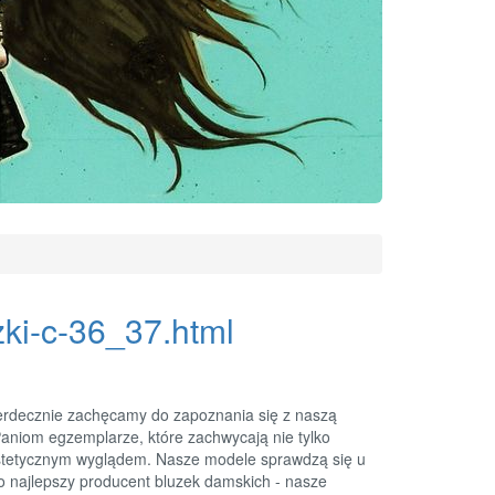
zki-c-36_37.html
 serdecznie zachęcamy do zapoznania się z naszą
aniom egzemplarze, które zachwycają nie tylko
estetycznym wyglądem. Nasze modele sprawdzą się u
o najlepszy producent bluzek damskich - nasze